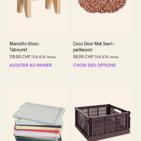
Manolito Stool –
Coco Door Mat Swirl –
Tabouret
paillasson
115.00
CHF
55.00
CHF
TVA 8.1% inclus
TVA 8.1% inclus
AJOUTER AU PANIER
CHOIX DES OPTIONS
Ce
prod
a
plus
varia
Les
opti
peuv
être
choi
sur
la