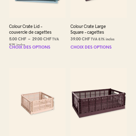
pag
du
prod
Colour Crate Lid –
Colour Crate Large
couvercle de cagettes
Square – cagettes
Plage
5.00
CHF
–
29.00
CHF
39.00
CHF
TVA
TVA 8.1% inclus
de
8.1% inclus
CHOIX DES OPTIONS
Ce
CHOIX DES OPTIONS
Ce
prix :
produit
prod
5.00 CHF
a
a
à
plusieurs
plus
29.00 CHF
variations.
varia
Les
Les
options
opti
peuvent
peuv
être
être
choisies
choi
sur
sur
la
la
page
pag
du
du