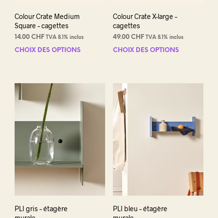
produit
prod
Colour Crate Medium
Colour Crate X-large –
Square – cagettes
cagettes
14.00
CHF
49.00
CHF
TVA 8.1% inclus
TVA 8.1% inclus
CHOIX DES OPTIONS
Ce
CHOIX DES OPTIONS
Ce
produit
prod
a
a
plusieurs
plus
variations.
varia
Les
Les
options
opti
peuvent
peuv
être
être
choisies
choi
sur
sur
la
la
page
pag
du
du
produit
prod
PLI gris – étagère
PLI bleu – étagère
murale
murale