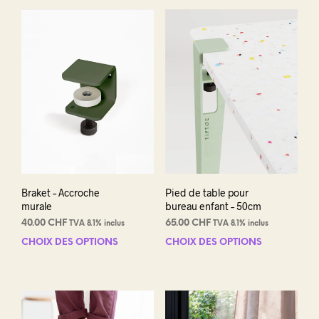
plusieurs
varia
45.00 CHF
variations.
Les
Les
opti
options
peuv
peuvent
être
être
choi
choisies
sur
sur
la
la
pag
page
du
du
prod
produit
Braket – Accroche
Pied de table pour
murale
bureau enfant – 50cm
40.00
CHF
65.00
CHF
TVA 8.1% inclus
TVA 8.1% inclus
CHOIX DES OPTIONS
Ce
CHOIX DES OPTIONS
Ce
produit
prod
a
a
plusieurs
plus
variations.
varia
Les
Les