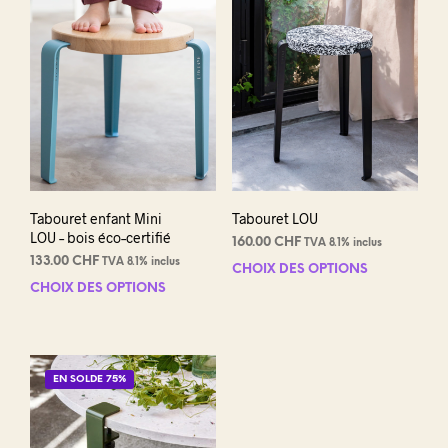
options
opti
peuvent
peuv
être
être
choisies
choi
sur
sur
la
la
page
pag
du
du
produit
prod
Tabouret enfant Mini
Tabouret LOU
LOU – bois éco–certifié
160.00
CHF
TVA 8.1% inclus
133.00
CHF
TVA 8.1% inclus
CHOIX DES OPTIONS
Ce
CHOIX DES OPTIONS
Ce
prod
produit
a
a
plus
plusieurs
varia
variations.
Les
EN SOLDE 75%
Les
opti
options
peuv
peuvent
être