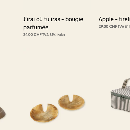
page
du
J’irai où tu iras – bougie
Apple – tirel
produit
parfumée
29.00
CHF
TVA 8.1%
AJOUTER AU PA
24.00
CHF
TVA 8.1% inclus
AJOUTER AU PANIER