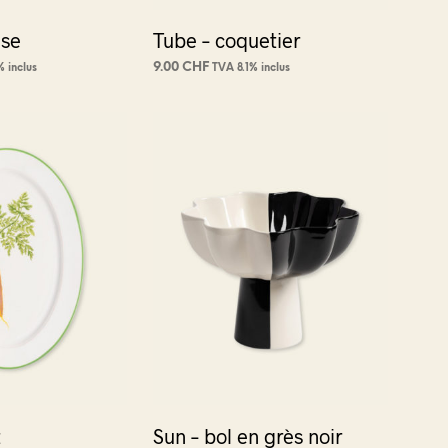
ase
Tube – coquetier
9.00
CHF
% inclus
TVA 8.1% inclus
NIER
CHOIX DES OPTIONS
Ce
produit
a
plusieurs
variations.
Les
options
peuvent
être
choisies
sur
la
page
du
t
Sun – bol en grès noir
produit