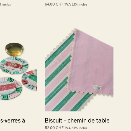
64.00
CHF
% inclus
TVA 8.1% inclus
NIER
AJOUTER AU PANIER
us-verres à
Biscuit – chemin de table
52.00
CHF
TVA 8.1% inclus