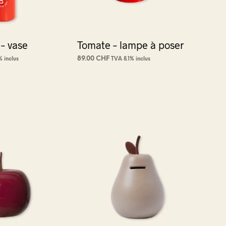
 – vase
Tomate – lampe à poser
89.00
CHF
% inclus
TVA 8.1% inclus
NIER
AJOUTER AU PANIER