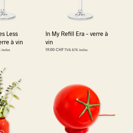
es Less
In My Refill Era – verre à
erre à vin
vin
19.00
CHF
 inclus
TVA 8.1% inclus
NIER
AJOUTER AU PANIER