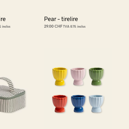
ire
Pear – tirelire
29.00
CHF
 inclus
TVA 8.1% inclus
NIER
AJOUTER AU PANIER