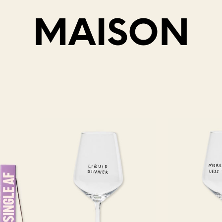
MAISON
V
O
T
R
E
P
A
N
I
E
R
E
S
T
V
I
D