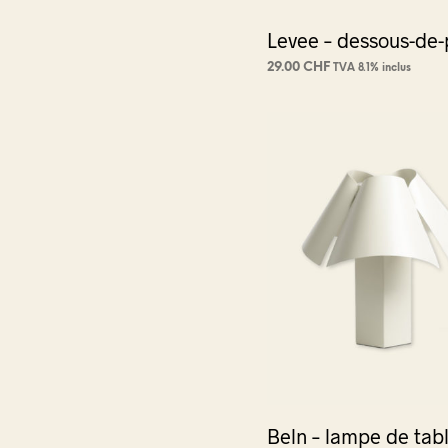
Levee – dessous-de-
29.00
CHF
TVA 8.1% inclus
CHOIX DES OPTIONS
Ce
produi
a
plusie
variat
Les
optio
peuve
être
choisi
sur
la
page
du
Beln – lampe de tab
produi