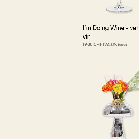
la
page
du
I’m Doing Wine – ver
produi
vin
19.00
CHF
TVA 8.1% inclus
AJOUTER AU PANIER