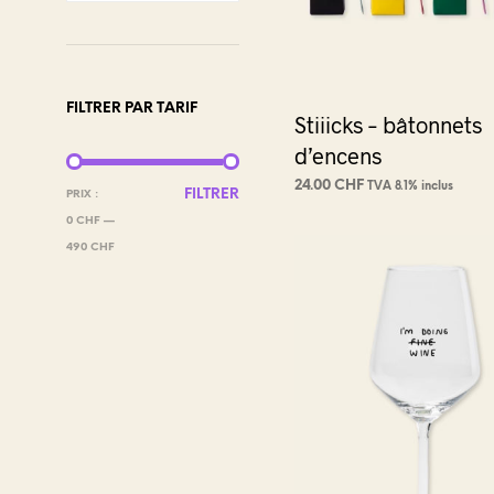
FILTRER PAR TARIF
Stiiicks – bâtonnets
d’encens
24.00
CHF
TVA 8.1% inclus
PRIX
PRIX
FILTRER
PRIX :
CHOIX DES OPTIONS
Ce
MIN
MAX
0 CHF
—
produi
490 CHF
a
plusie
variat
Les
optio
peuve
être
choisi
sur