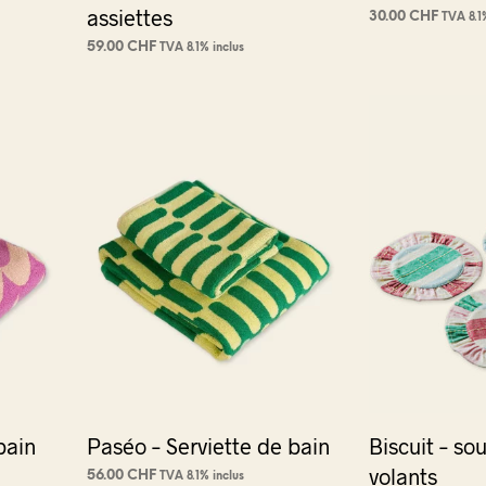
assiettes
30.00
CHF
TVA 8.1
AJOUTER AU PA
59.00
CHF
TVA 8.1% inclus
AJOUTER AU PANIER
bain
Paséo – Serviette de bain
Biscuit – so
volants
56.00
CHF
TVA 8.1% inclus