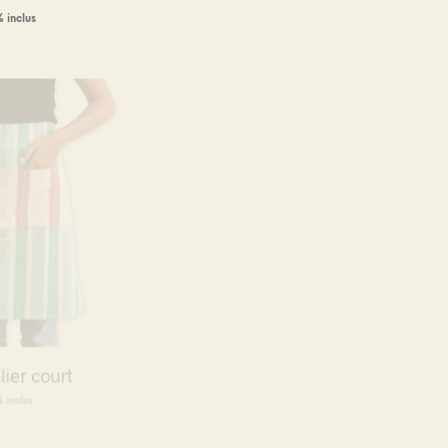
AJOUTER AU PANIER
 inclus
NIER
lier court
Lotus Cobra & Namaste –
Yoga mat spray
 inclus
NIER
16.00
CHF
TVA 8.1% inclus