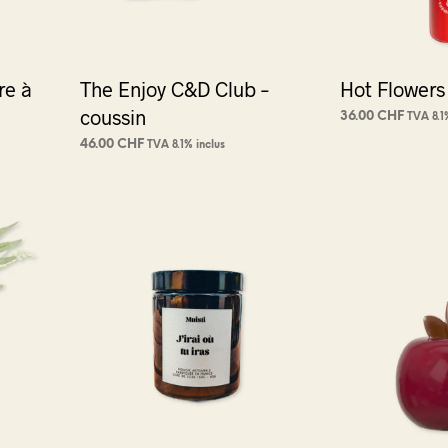
re à
The Enjoy C&D Club –
Hot Flowers
t
coussin
36.00
CHF
TVA 8.1
AJOUTER AU PA
46.00
CHF
TVA 8.1% inclus
CHOIX DES OPTIONS
Ce
produit
a
plusieurs
variations.
Les
options
peuvent
être
choisies
sur
la