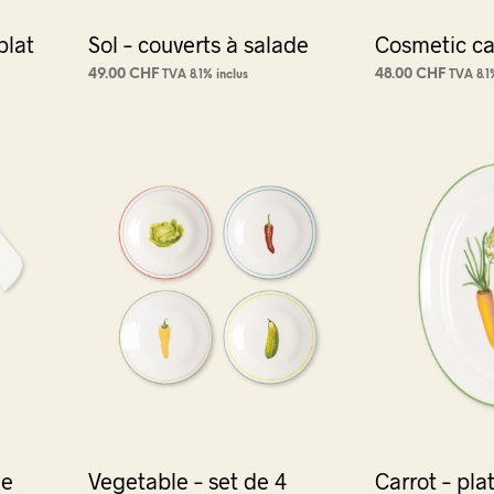
plat
Sol – couverts à salade
Cosmetic c
49.00
CHF
48.00
CHF
TVA 8.1% inclus
TVA 8.1
AJOUTER AU PANIER
AJOUTER AU PA
t
urs
ions.
ns
nt
es
le
Vegetable – set de 4
Carrot – pla
t