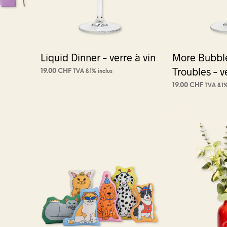
E
.
Liquid Dinner – verre à vin
More Bubbl
Troubles – v
19.00
CHF
TVA 8.1% inclus
AJOUTER AU PANIER
19.00
CHF
TVA 8.1%
AJOUTER AU PA
t
urs
ions.
ns
nt
es