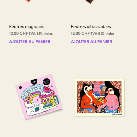
pag
du
prod
Feutres magiques
Feutres ultralavables
12.00
CHF
12.00
CHF
TVA 8.1% inclus
TVA 8.1% inclus
AJOUTER AU PANIER
AJOUTER AU PANIER