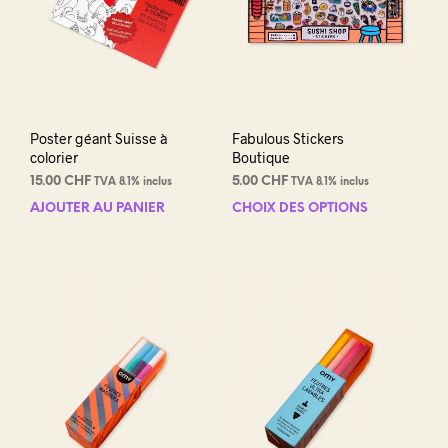
Poster géant Suisse à
Fabulous Stickers
colorier
Boutique
15.00
CHF
5.00
CHF
TVA 8.1% inclus
TVA 8.1% inclus
AJOUTER AU PANIER
CHOIX DES OPTIONS
Ce
prod
a
plus
varia
Les
opti
peuv
être
choi
sur
la