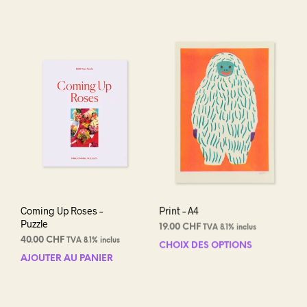
Coming Up Roses –
Print – A4
Puzzle
19.00
CHF
TVA 8.1% inclus
40.00
CHF
TVA 8.1% inclus
CHOIX DES OPTIONS
Ce
AJOUTER AU PANIER
prod
a
plus
varia