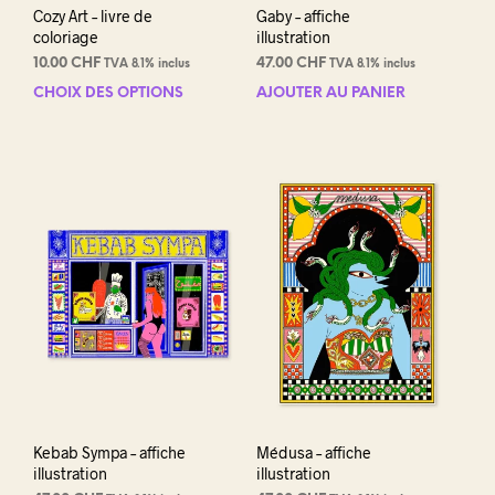
Cozy Art – livre de
Gaby – affiche
coloriage
illustration
10.00
CHF
47.00
CHF
TVA 8.1% inclus
TVA 8.1% inclus
CHOIX DES OPTIONS
Ce
AJOUTER AU PANIER
produit
a
plusieurs
variations.
Les
options
peuvent
être
choisies
sur
la
page
du
produit
Kebab Sympa – affiche
Médusa – affiche
illustration
illustration